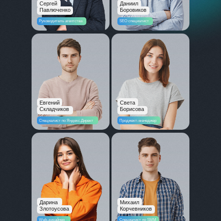
Сергей
Даниил
Павлюченко
Боровиков
Руководитель агентства
SEO специалист
Евгений
Света
Складчиков
Борисова
Специалист по Яндекс.Директ
Проджект-менеджер
Дарина
Михаил
Злотоусова
Корчевников
Web-дизайнер
Специалист по SMM