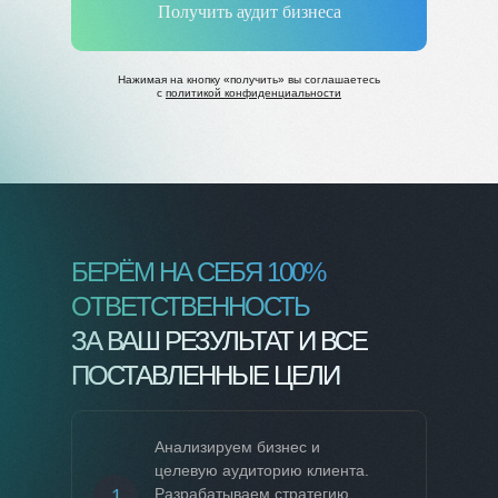
Получить аудит бизнеса
Нажимая на кнопку
«
получить
»
вы соглашаетесь
с
политикой конфиденциальности
БЕРЁМ НА СЕБЯ 100%
ОТВЕТСТВЕННОСТЬ
ЗА ВАШ РЕЗУЛЬТАТ И ВСЕ
ПОСТАВЛЕННЫЕ ЦЕЛИ
Анализируем бизнес и
целевую аудиторию клиента.
1
Разрабатываем стратегию