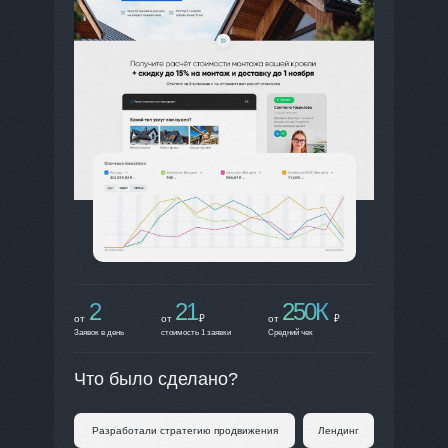
2
21
250К
от
от
₽
от
₽
Заявок в день
стоимость 1 заявки
Средний чек
Что было сделано?
Разработали стратегию продвижения
Лендинг