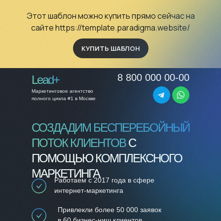
Этот шаблон можно купить прямо сейчас на
сайте
https://template.paradigma.website/
КУПИТЬ ШАБЛОН
8 800 000 00-00
Lead+
Маркетинговое агентство
полного цикла #1 в Москве
СОЗДАДИМ БЕСПЕРЕБОЙНЫЙ
ПОТОК КЛИЕНТОВ
С
ПОМОЩЬЮ КОМПЛЕКСНОГО
МАРКЕТИНГА
Работаем с 2017 года в сфере
интернет-маркетинга
Привлекли более 50 000 заявок
в 60 бизнес-ниш клиентов