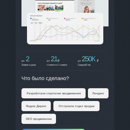
2
21
250К
от
от
₽
от
₽
Заявок в день
стоимость 1 заявки
Средний чек
Что было сделано?
Разработали стратегию продвижения
Лендинг
Яндекс.Директ
Отстроили отдел продаж
SEO продвижение