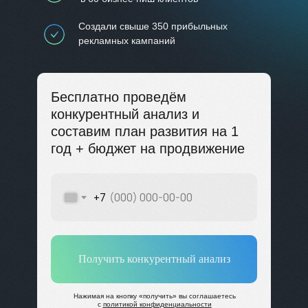
Создали свыше 350 прибыльных
рекламных кампаний
Бесплатно проведём
конкурентный анализ и
составим план развития
на 1
год + бюджет на продвижение
+7
Получить конкурентный анализ
Нажимая на кнопку
«
получить
»
вы соглашаетесь
с
политикой конфиденциальности