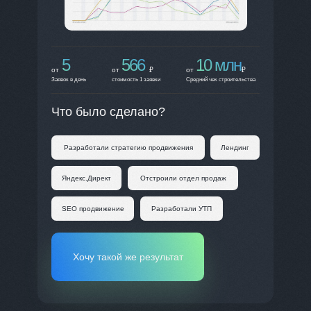
5
566
10 млн
от
от
₽
от
₽
Заявок в день
стоимость 1 заявки
Средний чек строительства
Что было сделано?
Разработали стратегию продвижения
Лендинг
Яндекс.Директ
Отстроили отдел продаж
SEO продвижение
Разработали УТП
Хочу такой же результат