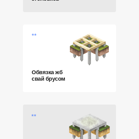
**
Обвязка жб
свай брусом
**