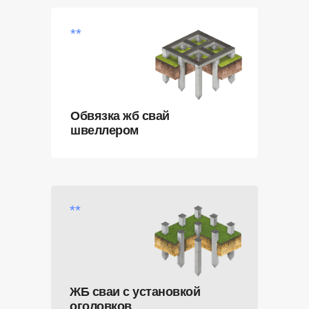
**
Обвязка жб свай
швеллером
**
ЖБ сваи с установкой
оголовков