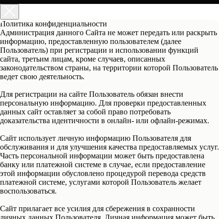
работают отзывчивые. Работает до
поздна и со вместно с автосервисом. И
магазин автозапчастей под рукой.
Политика конфиденциальности
Ребята смотрят при работах на ноличии
Администрация данного Сайта не может передать или раскрыть
колодок , пыльники шруса и т д.
информацию, предоставленную пользователем (далее
Пользователь) при регистрации и использовании функций
сайта, третьим лицам, кроме случаев, описанных
Семён Туртуев
Ремонтируем все марки машин
законодательством страны, на территории которой Пользователь
ведет свою деятельность.
Для регистрации на сайте Пользователь обязан внести
персональную информацию. Для проверки предоставленных
данных сайт оставляет за собой право потребовать
20.09.2024 г.
доказательства идентичности в онлайн- или офлайн-режимах.
Сайт использует личную информацию Пользователя для
обслуживания и для улучшения качества предоставляемых услуг.
Часть персональной информации может быть предоставлена
банку или платежной системе в случае, если предоставление
этой информации обусловлено процедурой перевода средств
платежной системе, услугами которой Пользователь желает
воспользоваться.
Сайт прилагает все усилия для сбережения в сохранности
личных данных Пользователя. Личная информация может быть