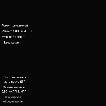
17.09.2024 г.
Ремонт двигателей
Ремонт АКПП и МКПП
Кузовной ремонт
Замена грм
Очень хороший мастер, шиномонтаж
находится под горбатым мостом, цены
приемлемые, есть возможность заранее
Восстановление
записаться на переобувку, также есть
авто после ДТП
возможность хранения резины
Замена масла в
ДВС, АКПП, МКПП
Семён Туртуев
Техническое
Ремонт и
обслуживание
обслуживание