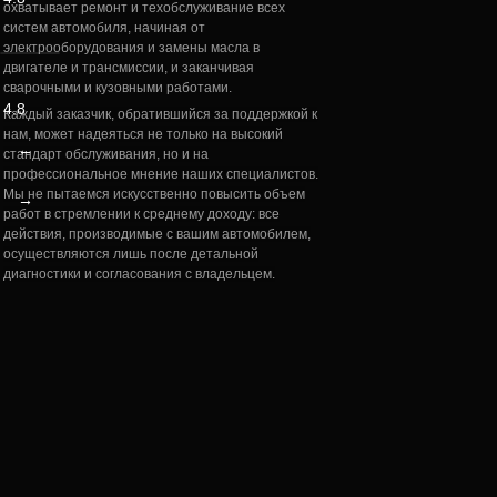
охватывает ремонт и техобслуживание всех
делают, что нужно, никогда лишнего
систем автомобиля, начиная от
не припишут, цены приемлемые, все
электрооборудования и замены масла в
качественно, лучший сервис!
двигателе и трансмиссии, и заканчивая
сварочными и кузовными работами.
Ирина Вавилова
4.8
Каждый заказчик, обратившийся за поддержкой к
нам, может надеяться не только на высокий
←
стандарт обслуживания, но и на
профессиональное мнение наших специалистов.
Мы не пытаемся искусственно повысить объем
→
работ в стремлении к среднему доходу: все
17.09.2024 г.
действия, производимые с вашим автомобилем,
осуществляются лишь после детальной
диагностики и согласования с владельцем.
Шиномонтаж очень хороший. Ребята там