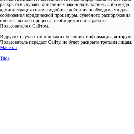
раскрыта в случаях, описанных законодательством, либо когда
Специализированный
Выражаю свою благодарность сервису
администрация сочтет подобные действия необходимыми для
и их сотрудникам за качественную
автосервис в Москве
соблюдения юридической процедуры, судебного распоряжения
Заполните форму
работу, было много проблем но ребята
или легального процесса, необходимого для работы
ниже, чтобы наш
молодцы, персонал вежливый и
Пользователя с Сайтом.
мастер перезвонил
доброжелательный рекомендую
вам и задал
В других случаях ни при каких условиях информация, которую
уточняющие вопросы
Пользователь передает Сайту, не будет раскрыта третьим лицам.
Анна Липская
и записал вас на
Made on
удобную дату
Tilda
Запишитесь на
бесплатную диагностику
25.09.2024 г.
автомобиля