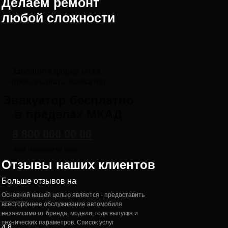
Делаем ремонт
Анна Липская
любой сложности
О сервисе
25.09.2024 г.
Заполните форму ниже,
Отзывы
чтобы вызвать эвакуатор
Москва, ул. Секретная, д 36
Эвакуатор бесплатно
Посмотреть на карте
в пределах МКАД
8 800 000 00 00
или позвоните нам:
Отзывы наших клиентов
Больше отзывов на
Основной нашей целью является - предоставить
всестороннее обслуживание автомобиля
независимо от бренда, модели, года выпуска и
Уже 3 года обслуживаюсь только в
технических параметров. Список услуг
этом автосервисе, все ребята мне
4.8