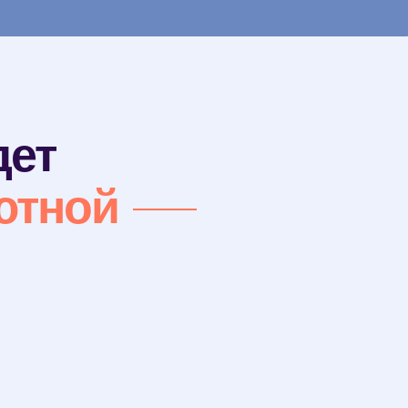
дет
ютной