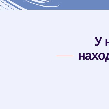
У 
нахо