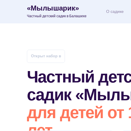
«Мылышарик»
О садике
Частный детский садик в Балашихе
Открыт набор в
Частный дет
садик «Мыл
для детей от 
лет