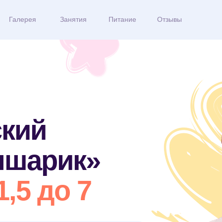
Галерея
Занятия
Питание
Отзывы
ский
ышарик»
1,5 до 7