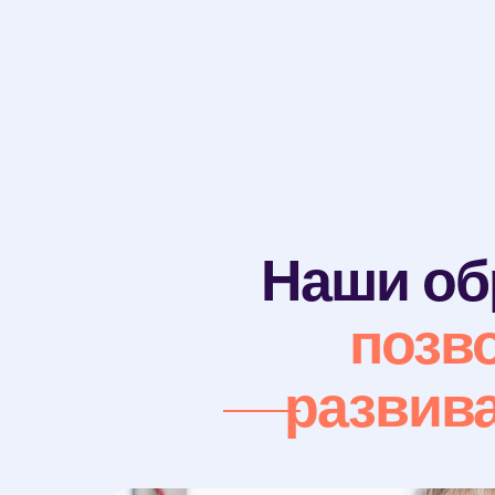
Наши об
позв
развив