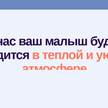
нас ваш малыш бу
дится
в теплой и у
атмосфере