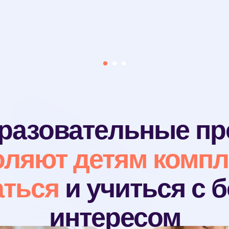
разовательные п
оляют детям
компл
аться
и учиться с
интересом