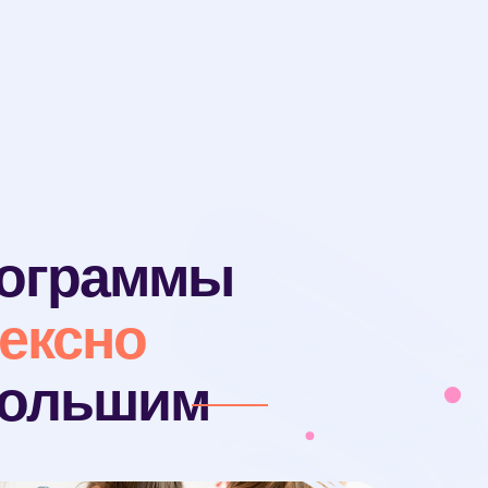
рограммы
ексно
 большим