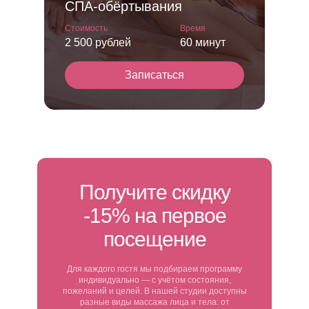
СПА-обёртывания
Стоимость
Время
2 500 рублей
60 минут
Записаться
Получите скидку
-15% на первое
посещение
Для каждого гостя мы подбираем программу
индивидуально — с учётом состояния,
пожеланий и целей. В нашей студии доступны
разные виды массажа лица и тела: от