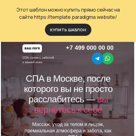
Этот шаблон можно купить прямо сейчас на
сайте
https://template.paradigma.website/
КУПИТЬ ШАБЛОН
+7 499 000 00 00
СПА салон с заботой
о вашей коже
СПА в Москве, после
которого вы не просто
расслабитесь —
вы
вернётесь к себе
Массаж, уход за телом и лицом,
премиальная атмосфера и забота, как